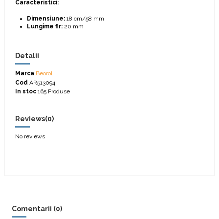
Caracteristici:
Dimensiune:
18 cm/58 mm
Lungime fir:
20 mm
Detalii
Marca
Beorol
Cod
AR513094
In stoc
165 Produse
Reviews
(0)
No reviews
Comentarii (0)