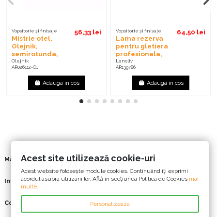
Vopsitorie și finisaje
56,33 lei
Vopsitorie și finisaje
64,50 lei
Mistrie otel,
Lama rezerva
Olejnik,
pentru gletiera
semirotunda,
profesionala,
120 mm, maner
Lanoliv, inox, 20
Olejnik
Lanoliv
AR026112-OJ
AR139786
lemn, rosu
cm x 0.3 mm
Adauga in cos
Adauga in cos
Acest site utilizează cookie-uri
Mai multe
Acest website foloseşte module cookies. Continuând îți exprimi
acordul asupra utilizarii lor. Află in secțiunea Politica de Cookies
mai
Informatii
multe.
Contact us
Personalizeaza