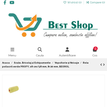
Wishlist (
0
)
Compare (
0
)
0
Menu
Cauta
Autentificare
Cos
Acasa
Scule, Bricolaj și Echipamente
Vopsitorie și finisaje
Rola
poliacril verde PROFY, 18 cm/58 mm, fir 20 mm, BEOROL