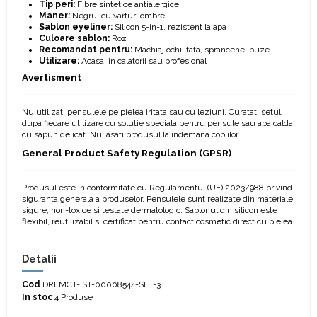
Tip peri:
Fibre sintetice antialergice
Maner:
Negru, cu varfuri ombre
Sablon eyeliner:
Silicon 5-in-1, rezistent la apa
Culoare sablon:
Roz
Recomandat pentru:
Machiaj ochi, fata, sprancene, buze
Utilizare:
Acasa, in calatorii sau profesional
Avertisment
Nu utilizati pensulele pe pielea iritata sau cu leziuni. Curatati setul
dupa fiecare utilizare cu solutie speciala pentru pensule sau apa calda
cu sapun delicat. Nu lasati produsul la indemana copiilor.
General Product Safety Regulation (GPSR)
Produsul este in conformitate cu Regulamentul (UE) 2023/988 privind
siguranta generala a produselor. Pensulele sunt realizate din materiale
sigure, non-toxice si testate dermatologic. Sablonul din silicon este
flexibil, reutilizabil si certificat pentru contact cosmetic direct cu pielea.
Detalii
Cod
DREMCT-IST-00008544-SET-3
In stoc
4 Produse