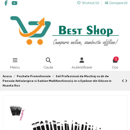
Wishlist (
0
)
Compare (
0
)
0
Menu
Cauta
Autentificare
Cos
Acasa
Pachete Promotionale
Set Profesional de Machiaj cu 20 de
Pensule Antialergice si Sablon Multifunctional 5-in-1 Eyeliner din Silicon in
Nuanta Roz