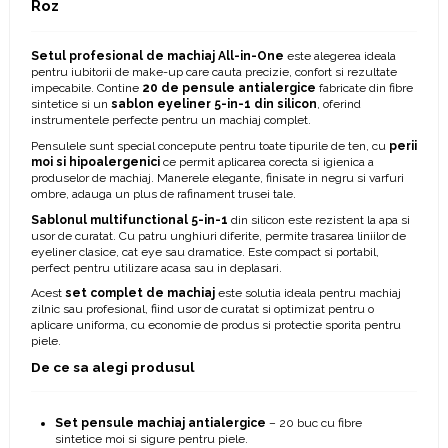
Roz
Setul profesional de machiaj All-in-One
este alegerea ideala
pentru iubitorii de make-up care cauta precizie, confort si rezultate
impecabile. Contine
20 de pensule antialergice
fabricate din fibre
sintetice si un
sablon eyeliner 5-in-1 din silicon
, oferind
instrumentele perfecte pentru un machiaj complet.
Pensulele sunt special concepute pentru toate tipurile de ten, cu
perii
moi si hipoalergenici
ce permit aplicarea corecta si igienica a
produselor de machiaj. Manerele elegante, finisate in negru si varfuri
ombre, adauga un plus de rafinament trusei tale.
Sablonul multifunctional 5-in-1
din silicon este rezistent la apa si
usor de curatat. Cu patru unghiuri diferite, permite trasarea liniilor de
eyeliner clasice, cat eye sau dramatice. Este compact si portabil,
perfect pentru utilizare acasa sau in deplasari.
Acest
set complet de machiaj
este solutia ideala pentru machiaj
zilnic sau profesional, fiind usor de curatat si optimizat pentru o
aplicare uniforma, cu economie de produs si protectie sporita pentru
piele.
De ce sa alegi produsul
Set pensule machiaj antialergice
– 20 buc cu fibre
sintetice moi si sigure pentru piele.