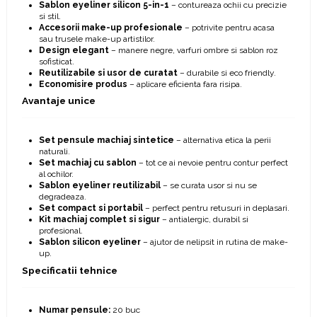
Sablon eyeliner silicon 5-in-1
– contureaza ochii cu precizie
si stil.
Accesorii make-up profesionale
– potrivite pentru acasa
sau trusele make-up artistilor.
Design elegant
– manere negre, varfuri ombre si sablon roz
sofisticat.
Reutilizabile si usor de curatat
– durabile si eco friendly.
Economisire produs
– aplicare eficienta fara risipa.
Avantaje unice
Set pensule machiaj sintetice
– alternativa etica la perii
naturali.
Set machiaj cu sablon
– tot ce ai nevoie pentru contur perfect
al ochilor.
Sablon eyeliner reutilizabil
– se curata usor si nu se
degradeaza.
Set compact si portabil
– perfect pentru retusuri in deplasari.
Kit machiaj complet si sigur
– antialergic, durabil si
profesional.
Sablon silicon eyeliner
– ajutor de nelipsit in rutina de make-
up.
Specificatii tehnice
Numar pensule:
20 buc