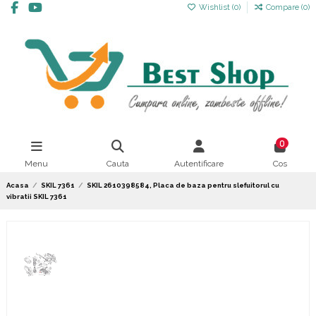
Wishlist (
0
)
Compare (
0
)
0
Menu
Cauta
Autentificare
Cos
Acasa
SKIL 7361
SKIL 2610398584, Placa de baza pentru slefuitorul cu
vibratii SKIL 7361