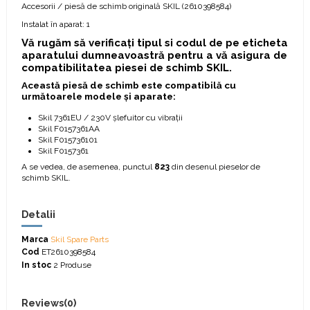
Accesorii / piesă de schimb originală SKIL (
2610398584
)
Instalat în aparat: 1
Vă rugăm să verificați tipul si codul de pe eticheta
aparatului dumneavoastră pentru a vă asigura de
compatibilitatea piesei de schimb SKIL.
Această piesă de schimb este compatibilă cu
următoarele modele și aparate:
Skil 7361EU / 230V șlefuitor cu vibrații
Skil F0157361AA
Skil F015736101
Skil F0157361
A se vedea, de asemenea, punctul
823
din desenul pieselor de
schimb SKIL.
Detalii
Marca
Skil Spare Parts
Cod
ET2610398584
In stoc
2 Produse
Reviews
(0)