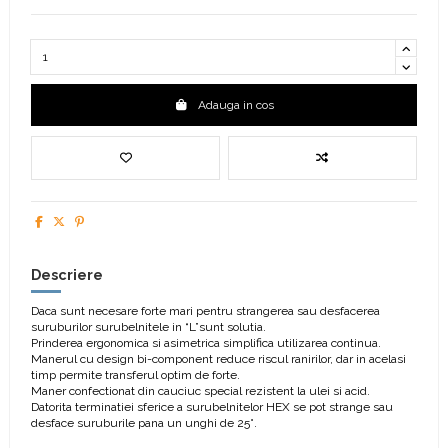
Adauga in cos
Descriere
Daca sunt necesare forte mari pentru strangerea sau desfacerea
suruburilor surubelnitele in “L”sunt solutia.
Prinderea ergonomica si asimetrica simplifica utilizarea continua.
Manerul cu design bi-component reduce riscul ranirilor, dar in acelasi
timp permite transferul optim de forte.
Maner confectionat din cauciuc special rezistent la ulei si acid.
Datorita terminatiei sferice a surubelnitelor HEX se pot strange sau
desface suruburile pana un unghi de 25°.