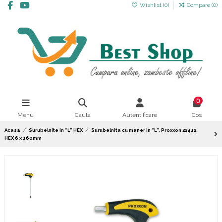
Wishlist (
0
)
Compare (
0
)
0
Menu
Cauta
Autentificare
Cos
Acasa
Surubelnite in “L” HEX
Surubelnita cu maner in “L”, Proxxon 22412,
HEX 6 x 160mm