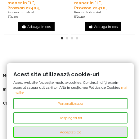
maner in “L”,
maner in “L”,
Proxxon 22404,
Proxxon 22410,
HEX 2.5 x 110mm
HEX 5 x 160mm
Proxxon Industrial
Proxxon Industrial
ET22404
ET22410
Adauga in cos
Adauga in cos
Acest site utilizează cookie-uri
Mai multe
Acest website foloseşte module cookies. Continuând îți exprimi
acordul asupra utilizarii lor. Află in secțiunea Politica de Cookies
mai
Informatii
multe.
Contact us
Personalizeaza
Respingeti tot
Acceptati tot